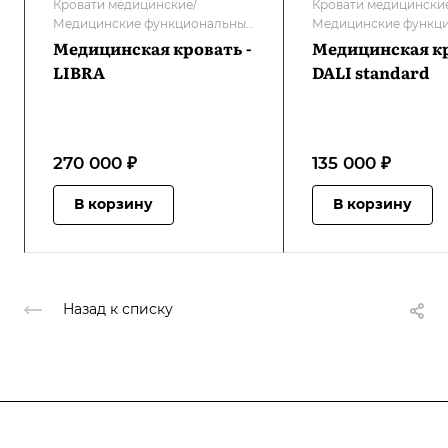
Кровати медицинские/
Кровати медицински
Медицинские функциональные
Медицинские функц
электрические кровати
электрические крова
Медицинская кровать -
Медицинская кр
LIBRA
DALI standard
270 000 ₽
135 000 ₽
В корзину
В корзину
Назад к списку
Компания